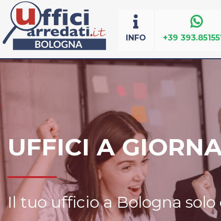
INFO
+39 393.8515
UFFICI A GIORN
Il tuo ufficio a Bologna sol