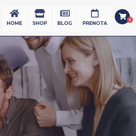
0
HOME
SHOP
BLOG
PRENOTA
Nessun prodotto nel
carrello.