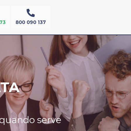
573
800 090 137
ATA
o quando serve