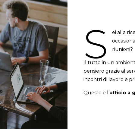
S
ei alla r
occasiona
riunioni?
Il tutto in un ambien
pensiero grazie al se
incontri di lavoro e pr
Questo è l’
ufficio a